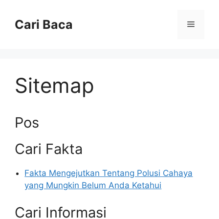
Langsung
ke
Cari Baca
Menu
isi
Sitemap
Pos
Cari Fakta
Fakta Mengejutkan Tentang Polusi Cahaya
yang Mungkin Belum Anda Ketahui
Cari Informasi