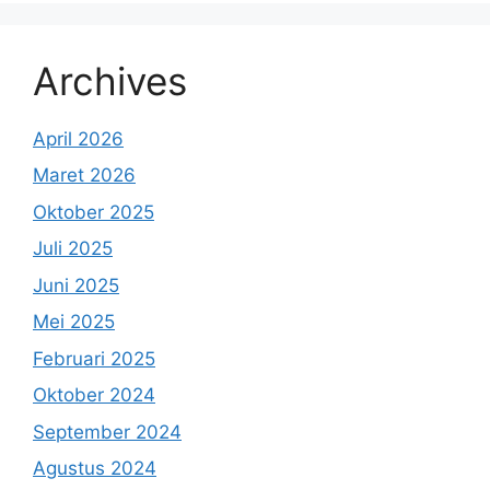
Archives
April 2026
Maret 2026
Oktober 2025
Juli 2025
Juni 2025
Mei 2025
Februari 2025
Oktober 2024
September 2024
Agustus 2024