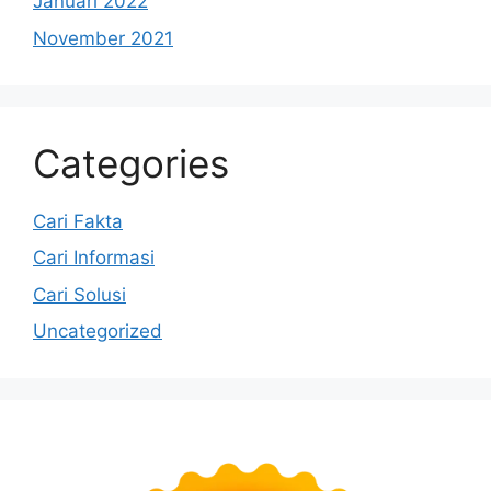
Januari 2022
November 2021
Categories
Cari Fakta
Cari Informasi
Cari Solusi
Uncategorized