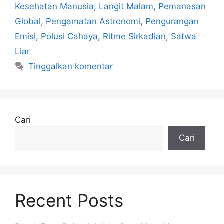
Kesehatan Manusia
,
Langit Malam
,
Pemanasan
Global
,
Pengamatan Astronomi
,
Pengurangan
Emisi
,
Polusi Cahaya
,
Ritme Sirkadian
,
Satwa
Liar
Tinggalkan komentar
Cari
Cari
Recent Posts