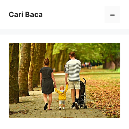
Langsung
ke
Cari Baca
Menu
isi