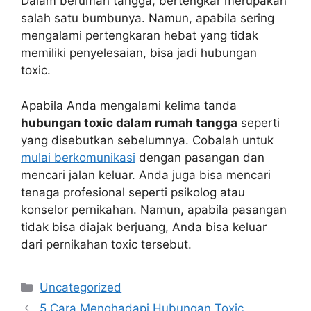
Dalam berumah tangga, bertengkar merupakan
salah satu bumbunya. Namun, apabila sering
mengalami pertengkaran hebat yang tidak
memiliki penyelesaian, bisa jadi hubungan
toxic.
Apabila Anda mengalami kelima tanda
hubungan toxic dalam rumah tangga
seperti
yang disebutkan sebelumnya. Cobalah untuk
mulai berkomunikasi
dengan pasangan dan
mencari jalan keluar. Anda juga bisa mencari
tenaga profesional seperti psikolog atau
konselor pernikahan. Namun, apabila pasangan
tidak bisa diajak berjuang, Anda bisa
keluar
dari pernikahan toxic
tersebut.
Kategori
Uncategorized
5 Cara Menghadapi Hubungan Toxic