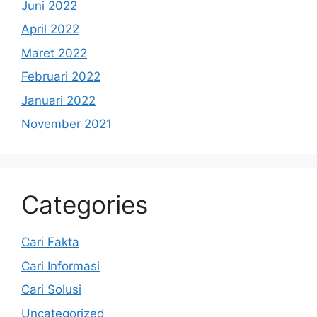
Juni 2022
April 2022
Maret 2022
Februari 2022
Januari 2022
November 2021
Categories
Cari Fakta
Cari Informasi
Cari Solusi
Uncategorized