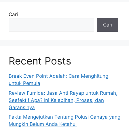
Cari
Cari
Recent Posts
Break Even Point Adalah: Cara Menghitung
untuk Pemula
Review Fumida: Jasa Anti Rayap untuk Rumah,
Seefektif Apa? Ini Kelebihan, Proses, dan
Garansinya
Fakta Mengejutkan Tentang Polusi Cahaya yang
Mungkin Belum Anda Ketahui