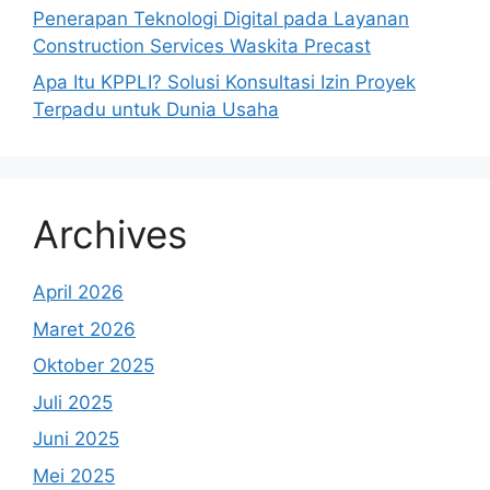
Penerapan Teknologi Digital pada Layanan
Construction Services Waskita Precast
Apa Itu KPPLI? Solusi Konsultasi Izin Proyek
Terpadu untuk Dunia Usaha
Archives
April 2026
Maret 2026
Oktober 2025
Juli 2025
Juni 2025
Mei 2025