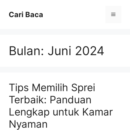
Langsung
ke
Cari Baca
Menu
isi
Bulan:
Juni 2024
Tips Memilih Sprei
Terbaik: Panduan
Lengkap untuk Kamar
Nyaman