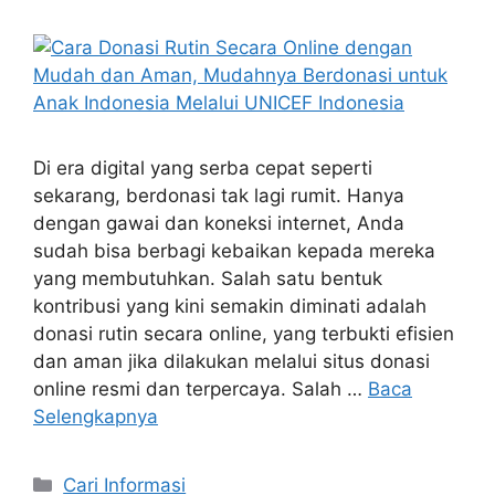
Di era digital yang serba cepat seperti
sekarang, berdonasi tak lagi rumit. Hanya
dengan gawai dan koneksi internet, Anda
sudah bisa berbagi kebaikan kepada mereka
yang membutuhkan. Salah satu bentuk
kontribusi yang kini semakin diminati adalah
donasi rutin secara online, yang terbukti efisien
dan aman jika dilakukan melalui situs donasi
online resmi dan terpercaya. Salah …
Baca
Selengkapnya
Kategori
Cari Informasi