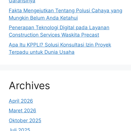
Garansinya
Fakta Mengejutkan Tentang Polusi Cahaya yang
Mungkin Belum Anda Ketahui
Penerapan Teknologi Digital pada Layanan
Construction Services Waskita Precast
Apa Itu KPPLI? Solusi Konsultasi Izin Proyek
Terpadu untuk Dunia Usaha
Archives
April 2026
Maret 2026
Oktober 2025
Juli 2025