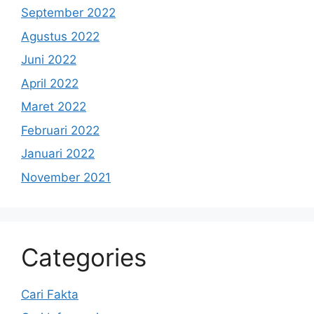
September 2022
Agustus 2022
Juni 2022
April 2022
Maret 2022
Februari 2022
Januari 2022
November 2021
Categories
Cari Fakta