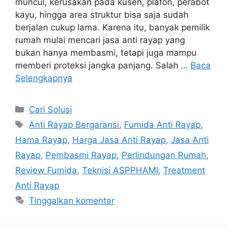
muncul, kerusakan pada kusen, plafon, perabot
kayu, hingga area struktur bisa saja sudah
berjalan cukup lama. Karena itu, banyak pemilik
rumah mulai mencari jasa anti rayap yang
bukan hanya membasmi, tetapi juga mampu
memberi proteksi jangka panjang. Salah …
Baca
Selengkapnya
Kategori
Cari Solusi
Tag
Anti Rayap Bergaransi
,
Fumida Anti Rayap
,
Hama Rayap
,
Harga Jasa Anti Rayap
,
Jasa Anti
Rayap
,
Pembasmi Rayap
,
Perlindungan Rumah
,
Review Fumida
,
Teknisi ASPPHAMI
,
Treatment
Anti Rayap
Tinggalkan komentar