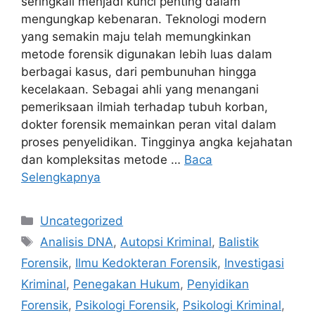
seringkali menjadi kunci penting dalam
mengungkap kebenaran. Teknologi modern
yang semakin maju telah memungkinkan
metode forensik digunakan lebih luas dalam
berbagai kasus, dari pembunuhan hingga
kecelakaan. Sebagai ahli yang menangani
pemeriksaan ilmiah terhadap tubuh korban,
dokter forensik memainkan peran vital dalam
proses penyelidikan. Tingginya angka kejahatan
dan kompleksitas metode …
Baca
Selengkapnya
Kategori
Uncategorized
Tag
Analisis DNA
,
Autopsi Kriminal
,
Balistik
Forensik
,
Ilmu Kedokteran Forensik
,
Investigasi
Kriminal
,
Penegakan Hukum
,
Penyidikan
Forensik
,
Psikologi Forensik
,
Psikologi Kriminal
,