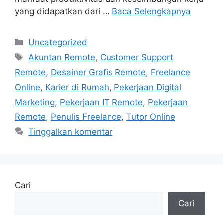
yang didapatkan dari …
Baca Selengkapnya
Kategori
Uncategorized
Tag
Akuntan Remote
,
Customer Support
Remote
,
Desainer Grafis Remote
,
Freelance
Online
,
Karier di Rumah
,
Pekerjaan Digital
Marketing
,
Pekerjaan IT Remote
,
Pekerjaan
Remote
,
Penulis Freelance
,
Tutor Online
Tinggalkan komentar
Cari
Cari