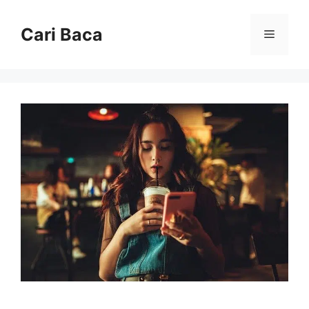
Langsung
ke
Cari Baca
Menu
isi