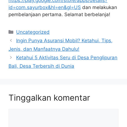
https://play.google.com/store/apps/details?
id=com.sayurbox&hl=en&gl=US
dan melakukan
pembelanjaan pertama. Selamat berbelanja!
Kategori
Uncategorized
Ingin Punya Asuransi Mobil? Ketahui, Tips,
Jenis, dan Manfaatnya Dahulu!
Ketahui 5 Aktivitas Seru di Desa Penglipuran
Bali, Desa Terbersih di Dunia
Tinggalkan komentar
Komentar