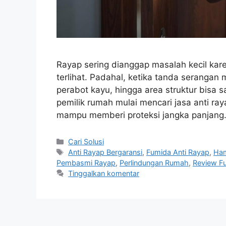
Rayap sering dianggap masalah kecil kar
terlihat. Padahal, ketika tanda serangan
perabot kayu, hingga area struktur bisa 
pemilik rumah mulai mencari jasa anti r
mampu memberi proteksi jangka panjang
Kategori
Cari Solusi
Tag
Anti Rayap Bergaransi
,
Fumida Anti Rayap
,
Ha
Pembasmi Rayap
,
Perlindungan Rumah
,
Review F
Tinggalkan komentar