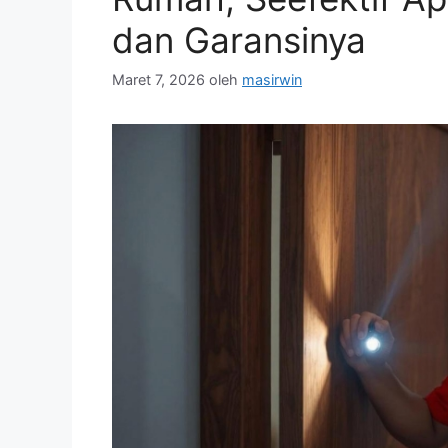
dan Garansinya
Maret 7, 2026
oleh
masirwin