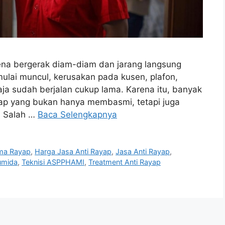
ena bergerak diam-diam dan jarang langsung
 mulai muncul, kerusakan pada kusen, plafon,
saja sudah berjalan cukup lama. Karena itu, banyak
ayap yang bukan hanya membasmi, tetapi juga
. Salah …
Baca Selengkapnya
ma Rayap
,
Harga Jasa Anti Rayap
,
Jasa Anti Rayap
,
umida
,
Teknisi ASPPHAMI
,
Treatment Anti Rayap