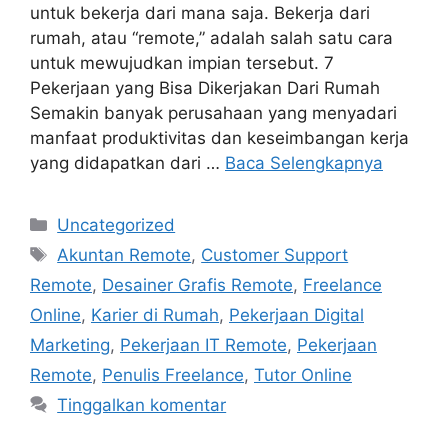
untuk bekerja dari mana saja. Bekerja dari
rumah, atau “remote,” adalah salah satu cara
untuk mewujudkan impian tersebut. 7
Pekerjaan yang Bisa Dikerjakan Dari Rumah
Semakin banyak perusahaan yang menyadari
manfaat produktivitas dan keseimbangan kerja
yang didapatkan dari …
Baca Selengkapnya
Kategori
Uncategorized
Tag
Akuntan Remote
,
Customer Support
Remote
,
Desainer Grafis Remote
,
Freelance
Online
,
Karier di Rumah
,
Pekerjaan Digital
Marketing
,
Pekerjaan IT Remote
,
Pekerjaan
Remote
,
Penulis Freelance
,
Tutor Online
Tinggalkan komentar