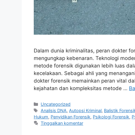
Dalam dunia kriminalitas, peran dokter fo
mengungkap kebenaran. Teknologi moder
metode forensik digunakan lebih luas da
kecelakaan. Sebagai ahli yang menangani
dokter forensik memainkan peran vital da
kejahatan dan kompleksitas metode …
Ba
Kategori
Uncategorized
Tag
Analisis DNA
,
Autopsi Kriminal
,
Balistik Forensi
Hukum
,
Penyidikan Forensik
,
Psikologi Forensik
,
P
Tinggalkan komentar