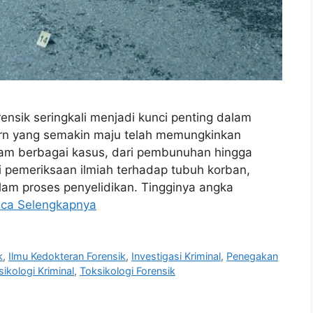
rensik seringkali menjadi kunci penting dalam
n yang semakin maju telah memungkinkan
lam berbagai kasus, dari pembunuhan hingga
 pemeriksaan ilmiah terhadap tubuh korban,
lam proses penyelidikan. Tingginya angka
ca Selengkapnya
k
,
Ilmu Kedokteran Forensik
,
Investigasi Kriminal
,
Penegakan
sikologi Kriminal
,
Toksikologi Forensik