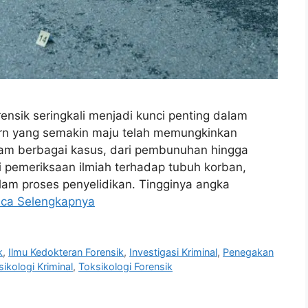
rensik seringkali menjadi kunci penting dalam
n yang semakin maju telah memungkinkan
lam berbagai kasus, dari pembunuhan hingga
 pemeriksaan ilmiah terhadap tubuh korban,
lam proses penyelidikan. Tingginya angka
ca Selengkapnya
k
,
Ilmu Kedokteran Forensik
,
Investigasi Kriminal
,
Penegakan
sikologi Kriminal
,
Toksikologi Forensik