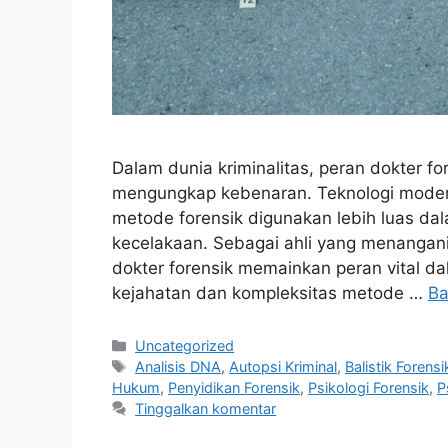
Dalam dunia kriminalitas, peran dokter fo
mengungkap kebenaran. Teknologi moder
metode forensik digunakan lebih luas da
kecelakaan. Sebagai ahli yang menangani
dokter forensik memainkan peran vital da
kejahatan dan kompleksitas metode …
Ba
Kategori
Uncategorized
Tag
Analisis DNA
,
Autopsi Kriminal
,
Balistik Forensi
Hukum
,
Penyidikan Forensik
,
Psikologi Forensik
,
P
Tinggalkan komentar