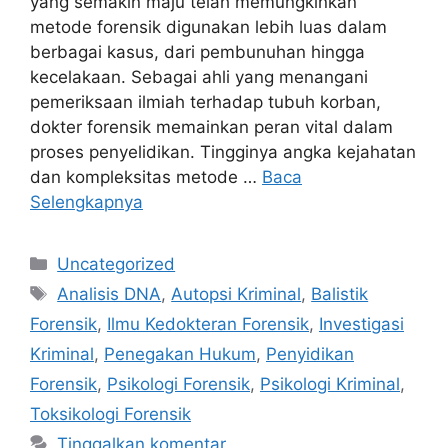
yang semakin maju telah memungkinkan
metode forensik digunakan lebih luas dalam
berbagai kasus, dari pembunuhan hingga
kecelakaan. Sebagai ahli yang menangani
pemeriksaan ilmiah terhadap tubuh korban,
dokter forensik memainkan peran vital dalam
proses penyelidikan. Tingginya angka kejahatan
dan kompleksitas metode …
Baca
Selengkapnya
Kategori
Uncategorized
Tag
Analisis DNA
,
Autopsi Kriminal
,
Balistik
Forensik
,
Ilmu Kedokteran Forensik
,
Investigasi
Kriminal
,
Penegakan Hukum
,
Penyidikan
Forensik
,
Psikologi Forensik
,
Psikologi Kriminal
,
Toksikologi Forensik
Tinggalkan komentar