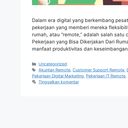
Dalam era digital yang berkembang pesat 
pekerjaan yang memberi mereka fleksibilit
rumah, atau “remote,” adalah salah satu 
Pekerjaan yang Bisa Dikerjakan Dari Ru
manfaat produktivitas dan keseimbangan
Kategori
Uncategorized
Tag
Akuntan Remote
,
Customer Support Remote
,
Pekerjaan Digital Marketing
,
Pekerjaan IT Remote
,
Tinggalkan komentar