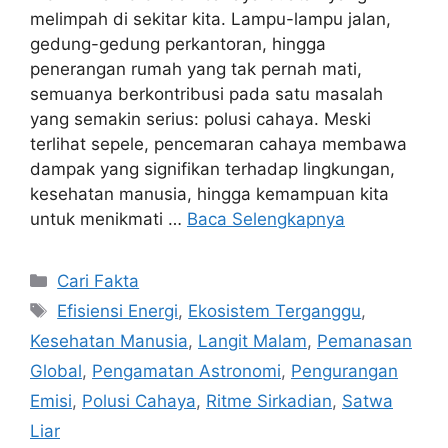
melimpah di sekitar kita. Lampu-lampu jalan,
gedung-gedung perkantoran, hingga
penerangan rumah yang tak pernah mati,
semuanya berkontribusi pada satu masalah
yang semakin serius: polusi cahaya. Meski
terlihat sepele, pencemaran cahaya membawa
dampak yang signifikan terhadap lingkungan,
kesehatan manusia, hingga kemampuan kita
untuk menikmati …
Baca Selengkapnya
Kategori
Cari Fakta
Tag
Efisiensi Energi
,
Ekosistem Terganggu
,
Kesehatan Manusia
,
Langit Malam
,
Pemanasan
Global
,
Pengamatan Astronomi
,
Pengurangan
Emisi
,
Polusi Cahaya
,
Ritme Sirkadian
,
Satwa
Liar