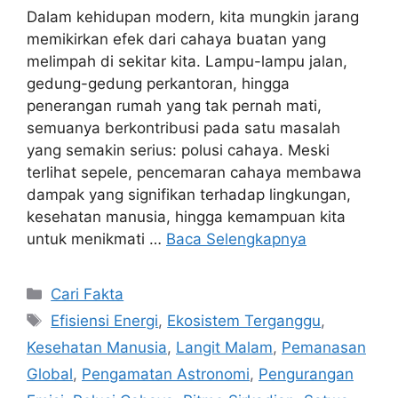
Dalam kehidupan modern, kita mungkin jarang
memikirkan efek dari cahaya buatan yang
melimpah di sekitar kita. Lampu-lampu jalan,
gedung-gedung perkantoran, hingga
penerangan rumah yang tak pernah mati,
semuanya berkontribusi pada satu masalah
yang semakin serius: polusi cahaya. Meski
terlihat sepele, pencemaran cahaya membawa
dampak yang signifikan terhadap lingkungan,
kesehatan manusia, hingga kemampuan kita
untuk menikmati …
Baca Selengkapnya
Kategori
Cari Fakta
Tag
Efisiensi Energi
,
Ekosistem Terganggu
,
Kesehatan Manusia
,
Langit Malam
,
Pemanasan
Global
,
Pengamatan Astronomi
,
Pengurangan