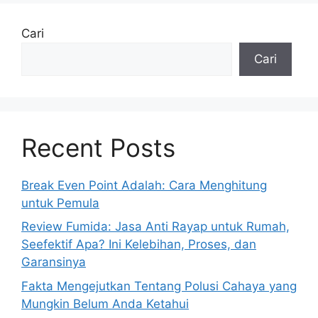
Cari
Cari
Recent Posts
Break Even Point Adalah: Cara Menghitung
untuk Pemula
Review Fumida: Jasa Anti Rayap untuk Rumah,
Seefektif Apa? Ini Kelebihan, Proses, dan
Garansinya
Fakta Mengejutkan Tentang Polusi Cahaya yang
Mungkin Belum Anda Ketahui