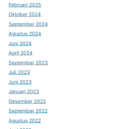
Februari 2025
Oktober 2024
September 2024
Agustus 2024
Juni 2024
April 2024
September 2023
Juli 2023
Juni 2023
Januari 2023
Desember 2022
September 2022
Agustus 2022