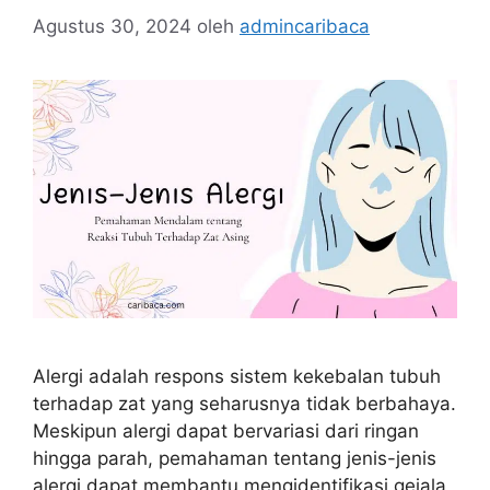
Agustus 30, 2024
oleh
admincaribaca
Alergi adalah respons sistem kekebalan tubuh
terhadap zat yang seharusnya tidak berbahaya.
Meskipun alergi dapat bervariasi dari ringan
hingga parah, pemahaman tentang jenis-jenis
alergi dapat membantu mengidentifikasi gejala,