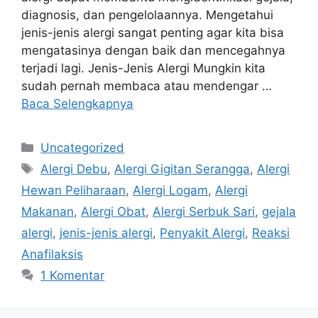
diagnosis, dan pengelolaannya. Mengetahui
jenis-jenis alergi sangat penting agar kita bisa
mengatasinya dengan baik dan mencegahnya
terjadi lagi. Jenis-Jenis Alergi Mungkin kita
sudah pernah membaca atau mendengar …
Baca Selengkapnya
Kategori
Uncategorized
Tag
Alergi Debu
,
Alergi Gigitan Serangga
,
Alergi
Hewan Peliharaan
,
Alergi Logam
,
Alergi
Makanan
,
Alergi Obat
,
Alergi Serbuk Sari
,
gejala
alergi
,
jenis-jenis alergi
,
Penyakit Alergi
,
Reaksi
Anafilaksis
1 Komentar