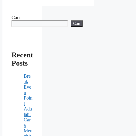
Cari
Cari
Recent
Posts
Bre
ak
Eve
n
Poin
t
Ada
lah:
Car
a
Men