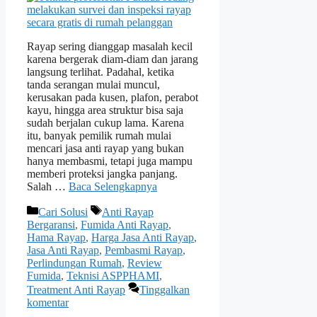
Rayap sering dianggap masalah kecil
karena bergerak diam-diam dan jarang
langsung terlihat. Padahal, ketika
tanda serangan mulai muncul,
kerusakan pada kusen, plafon, perabot
kayu, hingga area struktur bisa saja
sudah berjalan cukup lama. Karena
itu, banyak pemilik rumah mulai
mencari jasa anti rayap yang bukan
hanya membasmi, tetapi juga mampu
memberi proteksi jangka panjang.
Salah …
Baca Selengkapnya
Kategori
Tag
Cari Solusi
Anti Rayap
Bergaransi
,
Fumida Anti Rayap
,
Hama Rayap
,
Harga Jasa Anti Rayap
,
Jasa Anti Rayap
,
Pembasmi Rayap
,
Perlindungan Rumah
,
Review
Fumida
,
Teknisi ASPPHAMI
,
Treatment Anti Rayap
Tinggalkan
komentar