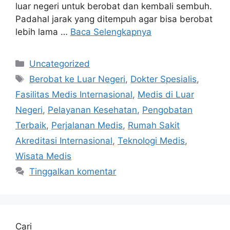
luar negeri untuk berobat dan kembali sembuh.
Padahal jarak yang ditempuh agar bisa berobat
lebih lama …
Baca Selengkapnya
Kategori
Uncategorized
Tag
Berobat ke Luar Negeri
,
Dokter Spesialis
,
Fasilitas Medis Internasional
,
Medis di Luar
Negeri
,
Pelayanan Kesehatan
,
Pengobatan
Terbaik
,
Perjalanan Medis
,
Rumah Sakit
Akreditasi Internasional
,
Teknologi Medis
,
Wisata Medis
Tinggalkan komentar
Cari