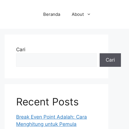
Beranda
About
Cari
Cari
Recent Posts
Break Even Point Adalah: Cara
Menghitung untuk Pemula