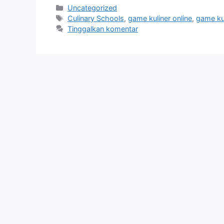
Kategori
Uncategorized
Tag
Culinary Schools
,
game kuliner online
,
game ku
Tinggalkan komentar