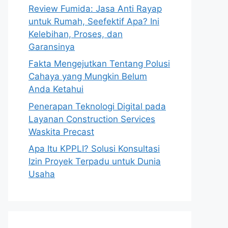
Review Fumida: Jasa Anti Rayap
untuk Rumah, Seefektif Apa? Ini
Kelebihan, Proses, dan
Garansinya
Fakta Mengejutkan Tentang Polusi
Cahaya yang Mungkin Belum
Anda Ketahui
Penerapan Teknologi Digital pada
Layanan Construction Services
Waskita Precast
Apa Itu KPPLI? Solusi Konsultasi
Izin Proyek Terpadu untuk Dunia
Usaha